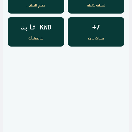
تغطية كاملة
جميع المباني
7+
KWD ثابت
سنوات خبرة
بلا مفاجآت