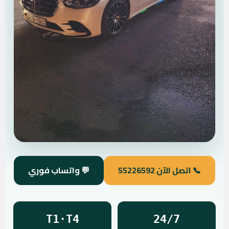
📞 اتصل الآن 55226592
💬 واتساب فوري
T1·T4
24/7