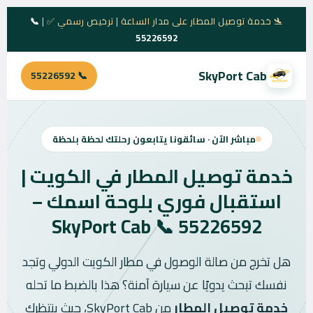
🛬 خدمة توصيل المطار على مدار الساعة | ترخيص رسمي ✅ |
📞
55226592
SkyPort Cab
📞 55226592
مباشر الآن · سائقونا يتابعون رحلتك لحظة بلحظة
خدمة توصيل المطار في الكويت |
استقبال فوري بلوحة اسمك –
SkyPort Cab 📞 55226592
هل تخرج من صالة الوصول في مطار الكويت الدولي وتجد
نفسك تبحث يدويًا عن سيارة آمنة؟ هذا بالضبط ما تحله
خدمة توصيل المطار
من SkyPort Cab، حيث ينتظرك