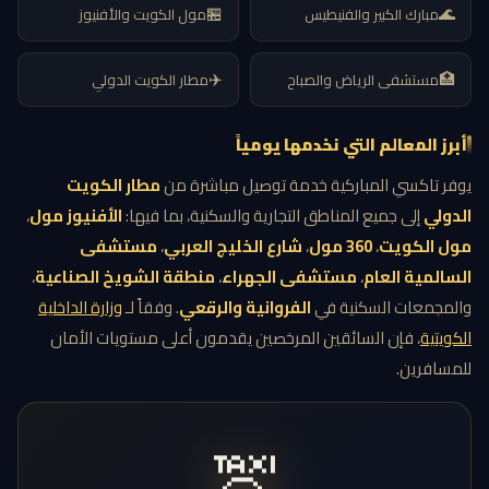
🏪
🌊
مبارك الكبير والفنيطيس
مول الكويت والأفنيوز
✈️
🏥
مستشفى الرياض والصباح
مطار الكويت الدولي
أبرز المعالم التي نخدمها يومياً
يوفر تاكسي المباركية خدمة توصيل مباشرة من
مطار الكويت
الدولي
إلى جميع المناطق التجارية والسكنية، بما فيها:
الأفنيوز مول
،
مول الكويت
،
360 مول
،
شارع الخليج العربي
،
مستشفى
السالمية العام
،
مستشفى الجهراء
،
منطقة الشويخ الصناعية
،
والمجمعات السكنية في
الفروانية والرقعي
. وفقاً لـ
وزارة الداخلية
الكويتية
، فإن السائقين المرخصين يقدمون أعلى مستويات الأمان
للمسافرين.
🚖