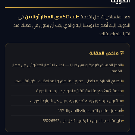
الكويت
بعد استعراض شامل لخدمة
طلب تاكسي المطار أونلاين
في
الكويت، إليك أهم ما توصلنا إليه والذي يجب أن يكون في ذهنك عند
اختيار شريك نقلك:
💡 ملخص المقالة
الحجز المسبق ضرورة وليس خياراً — تجنب الانتظار العشوائي في مطار
الكويت
تاكسي المباركية يغطي جميع المناطق والمحافظات الكويتية الست
خدمة 24/7 مع متابعة تلقائية لمواعيد الرحلات الجوية
سائقون مرخصون ومعتمدون يعرفون كل شوارع الكويت
أسطول متنوع للأفراد والعائلات والـ VIP
طريقة الحجز أسهل ما يكون: اتصل على 55226592