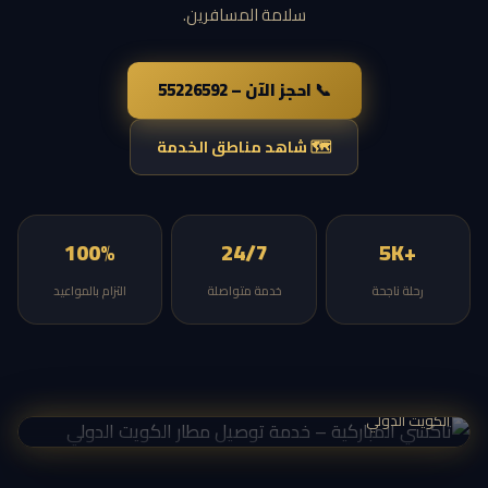
سلامة المسافرين.
📞 احجز الآن – 55226592
🗺 شاهد مناطق الخدمة
100%
24/7
+5K
رحلة ناجحة
خدمة متواصلة
التزام بالمواعيد
تاكسي المباركية — أسطول سيارات فاخر جاهز لخدمتك من مطار
الكويت الدولي