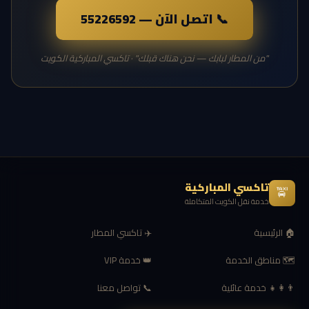
📞 اتصل الآن — 55226592
"من المطار لبابك — نحن هناك قبلك" · تاكسي المباركية الكويت
تاكسي المباركية
🚖
خدمة نقل الكويت المتكاملة
🏠 الرئيسية
✈️ تاكسي المطار
🗺 مناطق الخدمة
👑 خدمة VIP
👨‍👩‍👧 خدمة عائلية
📞 تواصل معنا