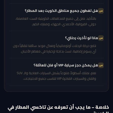
هل تغطون جميع مناطق الكويت بعد المطار؟
بالتأكيد، نصل إلى جميع المحافظات الكويتية الست: العاصمة،
حولي، الفروانية، الأحمدي، الجهراء، ومبارك الكبير.
ماذا لو تأخرت رحلتي؟
نتابع حركة الرحلات أوتوماتيكياً ونعدّل موعد سائقنا تلقائياً دون
أي رسوم إضافية. لستَ بحاجة لإخبارنا في معظم الأحيان.
هل يمكن حجز سيارة VIP أو فان للعائلة؟
نعم، نمتلك أسطولاً متنوعاً يشمل السيارات العادية والـ SUV
والفان والسيارات الفاخرة VIP لتناسب جميع الاحتياجات.
خلاصة – ما يجب أن تعرفه عن تاكسي المطار في