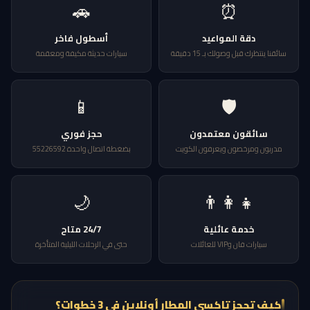
🚗
⏰
دقة المواعيد
أسطول فاخر
سائقنا ينتظرك قبل وصولك بـ 15 دقيقة
سيارات حديثة مكيفة ومعقمة
📱
🛡️
سائقون معتمدون
حجز فوري
مدربون ومرخصون ويعرفون الكويت
بضغطة اتصال واحدة 55226592
🌙
👨‍👩‍👧
خدمة عائلية
24/7 متاح
سيارات فان وVIP للعائلات
حتى في الرحلات الليلية المتأخرة
كيف تحجز تاكسي المطار أونلاين في 3 خطوات؟