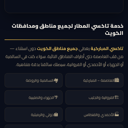
خدمة تاكسي المطار لجميع مناطق ومحافظات
الكويت
تاكسي المباركية
يغطي
جميع مناطق الكويت
دون استثناء —
من قلب العاصمة حتى أطراف المناطق النائية. سواء كنت في السالمية
أو الجهراء أو الأحمدي أو الفروانية، سيصلك سائقنا بدقة متناهية.
🏘️
🏙️
العاصمة – المباركية
السالمية والروضة
🌴
🏗️
الفروانية والجليب
الجهراء والصليبية
🏫
🏭
الأحمدي والفنطاس
حولي والرميثية