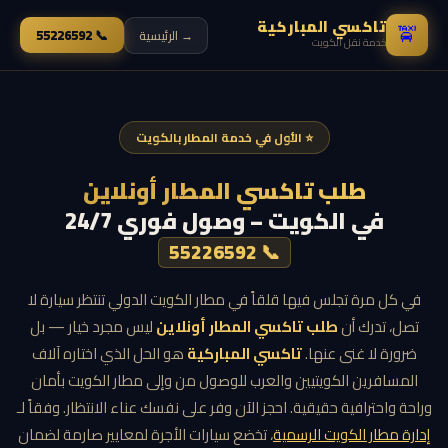
تاكسي المباركية
🚖
📞 55226592
→ الرئيسية
خدمة نقل الكويت
⭐ الأول في خدمة المطار بالكويت
طلب تاكسي المطار أونلاين
في الكويت – وصول فوري 24/7
📞 55226592
في كل مرة تجلس فيها قلقاً في مطار الكويت الدولي تنتظر سيارة لا
تصل، تدرك أن
طلب تاكسي المطار أونلاين
ليس مجرد خيار — بل
ضرورة لا غنى عنها.
تاكسي المباركية
هو الحل الذي اختاره آلاف
المسافرين الكويتيين والعرب للوصول من وإلى مطار الكويت بأمان
وراحة واحترافية حقيقية. احجز الآن وفر على نفسك عناء الانتظار. وفقاً لـ
إدارة مطار الكويت الرسمية
، تخضع سيارات الأجرة لمعايير صارمة لضمان