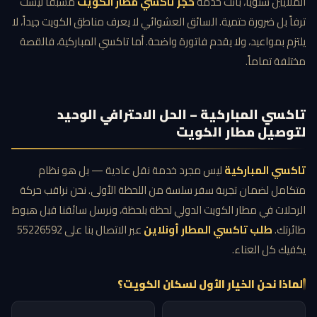
الملايين سنوياً، باتت خدمة
حجز تاكسي مطار الكويت
مسبقاً ليست
ترفاً بل ضرورة حتمية. السائق العشوائي لا يعرف مناطق الكويت جيداً، لا
يلتزم بمواعيد، ولا يقدم فاتورة واضحة. أما تاكسي المباركية، فالقصة
مختلفة تماماً.
تاكسي المباركية – الحل الاحترافي الوحيد
لتوصيل مطار الكويت
تاكسي المباركية
ليس مجرد خدمة نقل عادية — بل هو نظام
متكامل لضمان تجربة سفر سلسة من اللحظة الأولى. نحن نراقب حركة
الرحلات في مطار الكويت الدولي لحظة بلحظة، ونرسل سائقنا قبل هبوط
طائرتك.
طلب تاكسي المطار أونلاين
عبر الاتصال بنا على 55226592
يكفيك كل العناء.
لماذا نحن الخيار الأول لسكان الكويت؟