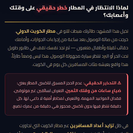
لماذا الانتظار في المطار
خطر حقيقي
على وقتك
وأعصابك؟
تخيل هذا المشهد: طائرتك هبطت للتو في
مطار الكويت الدولي
،
خرجت من صالة الوصول بعد ساعة من إجراءات الجوازات، وأمامك
حقائب ثقيلة وأطفال متعبون — ثم تجد نفسك تقف في طابور طويل
تحت الحر أو البرد تنتظر سيارة مجهولة الوصول. هذا ليس وضعاً طارئاً،
هذا واقع يعيشه مئات المسافرين كل يوم في الكويت.
⚠️ التحذير الحقيقي:
عدم الحجز المسبق لتاكسي المطار يعني:
ضياع ساعات من وقتك الثمين
، التعرض لسائقين غير موثوقين،
فقدان المواعيد المهمة، والتعرض لمخاطر أمنية لا داعي لها. كل
دقيقة تنتظر فيها بدون تاكسي محجوز هي دقيقة من عمرك تضيع.
في ظل
تزايد أعداد المسافرين
عبر مطار الكويت التي تجاوزت