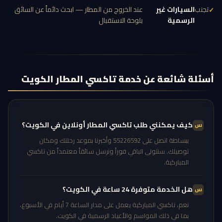
تجنب
السيارات غير
عند الخروج من المطار — ابحث دائماً عن السائق
الرسمية
بلوحة الاستقبال
أسئلة شائعة عن خدمة تاكسي المطار الكويت
كيف يمكنني طلب تاكسي المطار أونلاين في الكويت؟
ببساطة اتصل على 55226592 وأخبرنا بموعد رحلتك ومكان
توصيلك. سنتولى الباقي فوراً ونرسل سائقاً معتمداً من تاكسي
المباركية.
هل الخدمة متوفرة 24 ساعة في الكويت؟
نعم، تاكسي المباركية يعمل على مدار الساعة 7 أيام في الأسبوع،
بما في ذلك المواسم والأعياد الرسمية في الكويت.