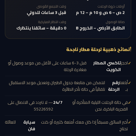
أوقات ذروة الرحلات
وقت التجمع المُوصى
2 ص – 6 ص و 10 م – 12 م
قبل 3 ساعات للدولي
صالة الوصول
وقت انتظار المباركية
الطابق الأرضي – الخروج B
0 دقيقة – سائقنا ينتظرك
نصائح ذهبية لرحلة مطار ناجحة
احجز
تاكسي المطار
قبل 3-6 ساعات على الأقل من موعد وصول أو
الكويت
مغادرة الرحلة
أبلغنا
رقم
لنتمكن من متابعة جدول الطيران وتعديل موعد الاستقبال
بـ
الرحلة
تلقائياً في حالة تأخر الطائرة
في حالة الرحلات الليلية المتأخرة أو
24/7
— لا تتردد في الاتصال على
الفجرية الباكرة، نحن
55226592
أخبر السائق مسبقاً إذا كان معك أمتعة كثيرة أو كنت
سيارة
للعائلة
تحتاج
فان