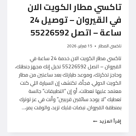
تاكسي مطار الكويت الان
في القيروان – توصيل 24
ساعة – اتصل 55226592
تاكسي المطار
15 فبراير، 2026
تاكسي مطار الكويت الان خدمة 24 ساعة في
القيروان – اتصل 55226592 تخيل إنك مجهز جنطتك،
وحاجز تذكرتك، وموعد طيارتك بعد ساعتين من مطار
الكويت الدولي. فجأة، تكتشف إن السيارة اللي كنت
معتمد عليها تعطلت، أو إن “التطبيقات” جالسة
تعطيك “لا يوجد سائقين قريبين” وأنت في عز توترك
بمنطقة القيروان. نبضات قلبك تزيد، والوقت يمر،…
تاكسي
إقرأ المزيد
مطار
الكويت