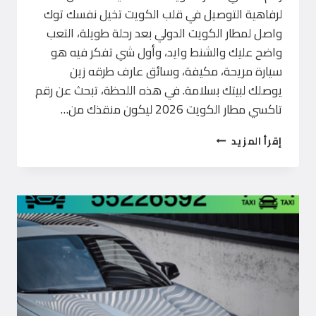
لرفاهية التوصيل في قلب الكويت تخيل نفسك توك
واصل لمطار الكويت الدولي بعد رحلة طويلة، التعب
واضح عليك والشنط وايد، وأول شي تفكر فيه هو
سيارة مريحة، مكيفة، وسائق عارف طرقه زين
يوصلك لبيتك بسلامة. في هذه اللحظة، تبحث عن رقم
تاكسي مطار الكويت 2026 ليكون منقذك من…
رقم
إقرأ المزيد
تاكسي
مطار
الكويت
2026
–
اتصل
الآن
55226592
خدمة
VIP
سريعة