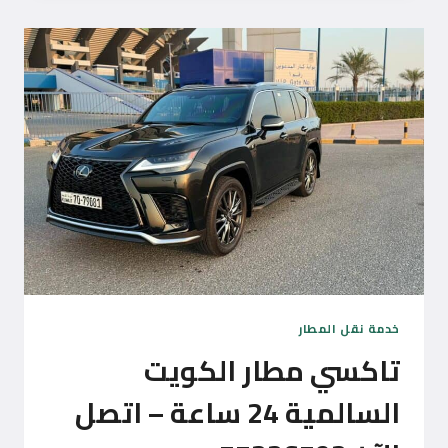
الان
في
القيروان
–
توصيل
24
ساعة
–
اتصل
55226592
خدمة نقل المطار
تاكسي مطار الكويت
السالمية 24 ساعة – اتصل