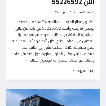
الآن 55226592
تاكسي المطار
1 فبراير، 2026
تاكسي مطار الكويت السالمية 24 ساعة – خدمة
توصيل سريعة وآمنة 55226592 في ليلة من ليالي
السالمية الهادئة، حيث كانت أضواء مجمع المارينا
تنعكس على مياه الخليج، كان “أبو فهد” يستعد لرحلة
عمل مفاجئة. كانت الساعة تشير إلى الثانية بعد
منتصف الليل، وكان القلق يساوره حول كيفية إيجاد
وسيلة مواصلات تضمن له الوصول لصالة 4…
تاكسي
إقرأ المزيد
مطار
الكويت
السالمية
24
ساعة
–
اتصل