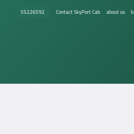
55226592
Contact SkyPort Cab
about us
b