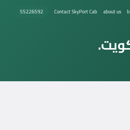
55226592
Contact SkyPort Cab
about us
b
ويت.