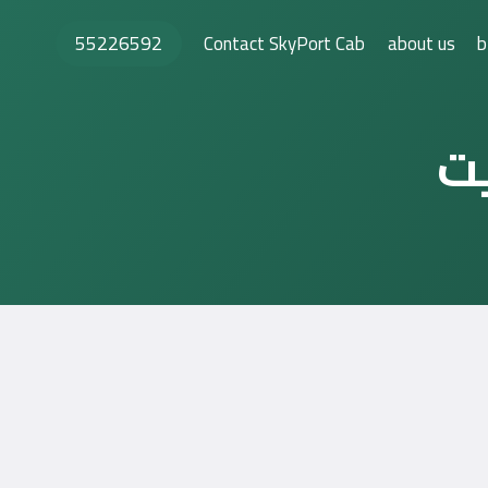
55226592
Contact SkyPort Cab
about us
b
يت