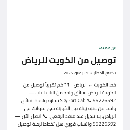
غير مصنف
توصيل من الكويت للرياض
تاكسي المطار
15 يونيو، 2026
خط الكويت ← الرياض · ٦٩٠ كم تقريباً توصيل من
الكويت للرياض بسائق واحد من الباب للباب —
SkyPort Cab 📞 55226592 سيارة واحدة، سائق
واحد، من عتبة بيتك في الكويت حتى عنوانك في
الرياض، بلا تبديل عند منفذ الرقعي. 📞 اتصل الآن —
55226592 واتساب فوري هل تخطط لرحلة توصيل