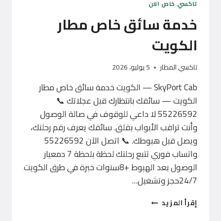
تاكسي خاص الان
خدمة سائق خاص مطار
الكويت
تاكسي المطار
5 يوليو، 2026
SkyPort Cab — الكويت خدمة سائق خاص مطار
الكويت — سائقك بانتظارك قبل عجلاتك 📞
55226592 لا داعي للوقوف في صالة الوصول
وأنت تراقب الأبواب بقلق. سائقك يعرف رقم رحلتك،
ويصل قبل هبوطك. 📞 اتصل الآن 55226592
واتساب فوري تتبع رحلتك لحظة بلحظة 7 دمعيار
الوصول بعد الهبوط +8سنوات خبرة في طرق الكويت
24/7حجز وتشغيل…
خدمة
إقرأ المزيد
سائق