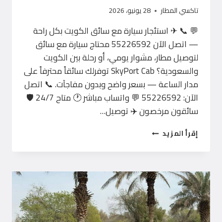
تاكسي المطار
28 يونيو، 2026
💬 📞 ✈ استئجار سيارة مع سائق الكويت بكل راحة
— اتصل الآن 55226592 محتاج سيارة مع سائق
لتوصيل مطار، مشوار يومي، أو رحلة بين الكويت
والسعودية؟ SkyPort Cab توفرلك سائقاً محترفاً على
مدار الساعة — بسعر واضح وبدون مفاجآت. 📞 اتصل
الآن: 55226592 💬 واتساب مباشر 🕐 متاح 24/7 🛡️
سائقون مرخصون ✈️ توصيل…
استئجار
إقرأ المزيد
سيارة
مع
سائق
الكويت