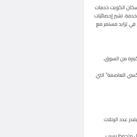
 الأخيرة، يستخدم حوالي 35% من سكان الكويت خدمات
لخدمة. تشير إحصائيات
 يوم عادي، وهو رقم في تزايد مستمر مع
 مثل Uber وCareem على نسبة كبيرة من السوق،
اكسي العاصمة” التي
قدر عدد الرحلات
كل ملحوظ بسبب