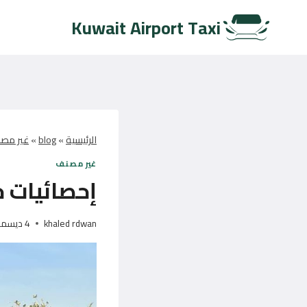
لتجاوز
Kuwait Airport Taxi
لى
لمحتوى
الرئيسية
»
blog
»
غير مص
غير مصنف
إحصائيات 
khaled rdwan
4 ديسمبر، 2024