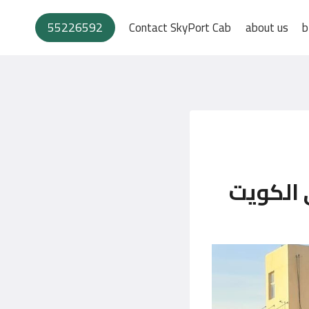
55226592
Contact SkyPort Cab
about us
b
 الكويت