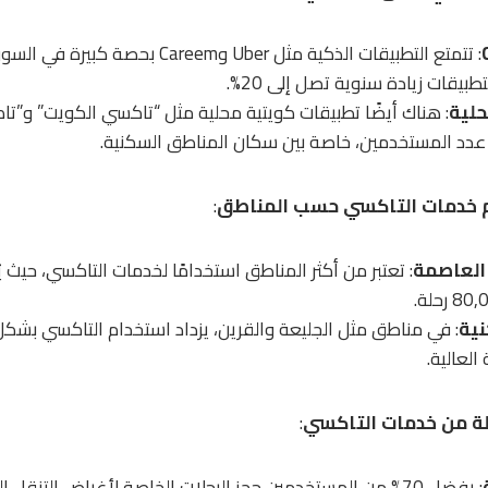
: تتمتع التطبيقات الذكية مثل Uber وCareem بح
بيقات زيادة سنوية تصل إلى 20%.
حلية
: هناك أيضًا تطبيقات كويتية محلية مثل “تاكسي الكويت” و”ت
 عدد المستخدمين، خاصة بين سكان المناطق السكنية.
م خدمات التاكسي حسب المناطق
:
العاصمة
: تعتبر من أكثر المناطق استخدامًا لخدمات التاكسي، حيث يُ
نية
: في مناطق مثل الجليعة والقرين، يزداد استخدام التاكسي بش
العالية.
لة من خدمات التاكسي
:
: يفضل 70% من المستخدمين حجز الرحلات الخاصة لأغراض التنقل