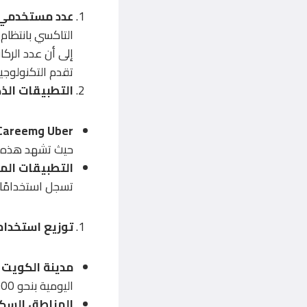
عدد مستخدمي 
التاكسي بانتظام،
تقدم التكنولوجيا
التطبيقات ال
Uber وCareem
حيث تشهد هذه التط
التطبيقات الم
تسجل استخدامًا 
توزيع استخدا
مدينة الكويت 
اليومية بنحو 80,000 رحلة.
المناطق السك