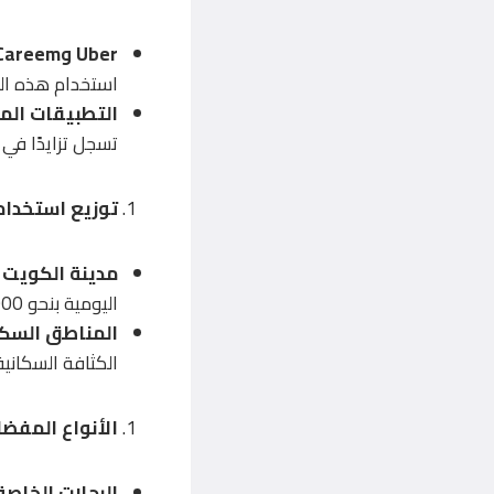
Uber وCareem
استخدام هذه التط
التطبيقات الم
تسجل تزايدًا في
توزيع استخدا
مدينة الكويت 
اليومية بنحو 80,000 رحلة.
المناطق السك
الكثافة السكانية 
الأنواع المفض
الرحلات الخاصة