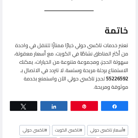
خاتمة
تعتبر خدمات تاكسي حولي خيارًا ممتازًا للتنقل في واحدة
من أكثر المناطق نشاطًا في الكويت. مع أسعار معقولة،
سهولة الحجز، ومجموعة متنوعة من الخيارات، يمكنك
الاستمتاع برحلة مريحة وسلسة. لا تتردد في الاتصال بـ
55226592
لحجز تاكسي حولي الآن واستمتع بخدمة
موثوقة ومريحة.
Tweet
Share
Pin
Share
وسوم
#
أسعار تاكسي حولي
#
تاكسي الكويت
#
تاكسي حولي
المقال: