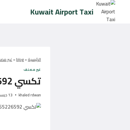
لتجاوز
Kuwait Airport Taxi
لى
لمحتوى
الرئيسية
»
blog
»
غير مص
غير مصنف
تكسي 55226592
khaled rdwan
13 ديسمبر، 2024