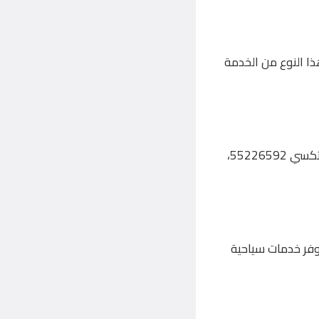
ر مخصصة. هذا النوع من الخدمة
الوصول إلى المطار في الوقت المحدد يُعتبر من أهم التحديات التي تواجه المسافرين. مع تكسي 55226592،
رغب في استكشاف المدينة أو زيارة المعالم السياحية، فإن تكسي 55226592 يوفر خدمات سياحية