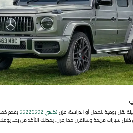
ي
لة نقل يومية للعمل أو الدراسة، فإن
تكسي 55226592
يقدم خططً
ن خلال سيارات مريحة وسائقين محترفين، يمكنك التأكد من بدء يومك