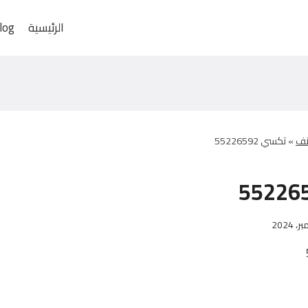
الرئيسية
log
نف
»
تكسي 55226592