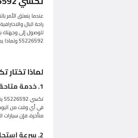
تكسي 55226592: الحل الأمثل لرحلاتك اليومية
راحة البال والاحترافي
للوصول إلى وجهتك ب
55226592 ولماذا يجب أن يكون خيارك الأول للنقل.
لماذا تختار تكسي 592
1.
خدمة متاحة 
تكس
في أي وقت من اليوم أ
متأخرة، فإن سيارات الت
2.
سرعة استجاب