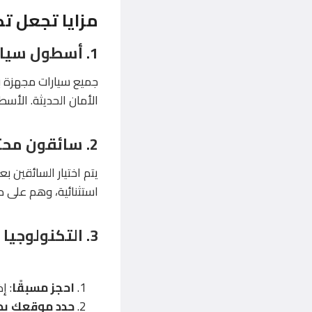
مزايا تجعل تكسي 226592
1.
أسطول سيار
جميع سيارات مجهزة بأ
الأمان الحديثة. الأس
2.
سائقون محت
يتم اختيار السائقين 
استثنائية، وهم على در
3.
التكنولوجيا
احجز مسبقًا
: إ
حدد موقعك بد