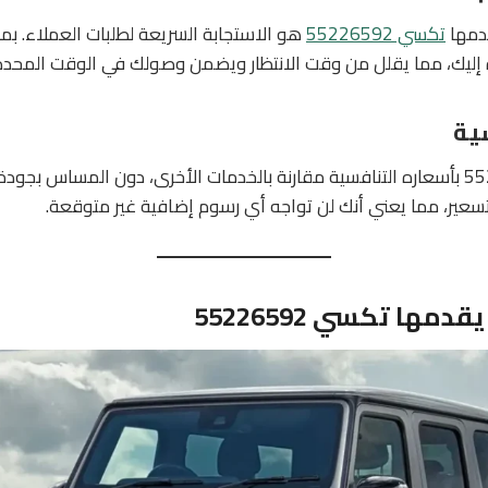
يقدمها
تكسي 55226592
هو الاستجابة السريعة لطلبات العملاء. بمجر
ة إليك، مما يقلل من وقت الانتظار ويضمن وصولك في الوقت المحدد
ية
يتميز تكسي 55226592 بأسعاره التنافسية مقارنة بالخدمات الأخرى، دون المساس ب
سعير، مما يعني أنك لن تواجه أي رسوم إضافية غير متوقعة.
مها تكسي 55226592