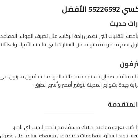
55 الأفضل
ات حديث
حدث التقنيات التي تضمن راحة الركاب، مثل تكييف الهواء، المقاعد 
طول يضم مجموعة متنوعة من السيارات التي تناسب الأفراد والعائلات
رفون
بعناية فائقة لضمان تقديم خدمة عالية الجودة. السائقون مدربون على
اية جيدة بشوارع المدينة لتوفير أقصر وأسرع الطرق.
 المتقدمة
ذا كنت تعرف مواعيد رحلاتك مسبقًا، قم بالحجز لتجنب أي تأخير.
قة
: تزويد السائق بمعلومات دقيقة عن موقعك يساعد على وصول ا