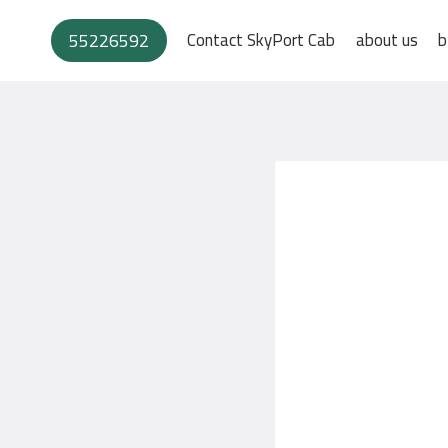
55226592
Contact SkyPort Cab
about us
b