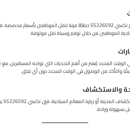
بالنسبة للشركات، يُوفر تكسي 55226592 خططًا مرنة لنقل الموظفين بأسعا
اجية الموظفين من خلال توفير وسيلة نقل موثوقة.
رات
قًا والتأكد من الوصول في الوقت المحدد دون أي قلق.
حة والاستكشاف
إذا كنت ت
ل بسهولة وراحة.