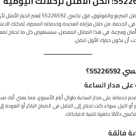
عندما يتعلق الأمر بالنقل السريع والموثوق، فإن تكسي 
ة في الخدمة. من خلال مزاياه العديدة وخدماته المميزة، يُمكنك الاع
أمان وسرعة. في هذا المقال المفصل، سنستعرض كل ما تحتاج لم
55226؟
على مدار الساعة
ي 55226592 يقدم خدماته على مدار الساعة طوال أيام الأسبوع، مما يعني أنك ت
و الليل. سواء كنت تحتاج إلى التنقل في الصباح الباكر أو العودة إ
كسي دائمًا جاهزة لتلبية احتياجاتك.
ة فائقة