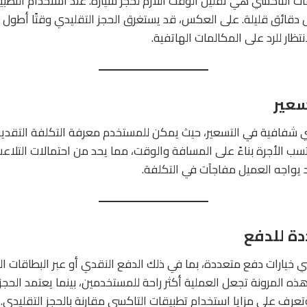
قات التاكسي هي تقليل الوقت اللازم لحجز سيارة. عند استخدام التطبي
 دقائق قليلة. على العكس، قد يستغرق الحجز التقليدي وقتًا أطول 
تظار للرد على المكالمات الهاتفية.
 شفافية في التسعير، حيث يمكن للمستخدم معرفة التكلفة التقديرية
تسب الأجرة بناءً على المسافة والوقت، مما يحد من احتمالات التلاعب ب
 يواجه العميل مفاجآت في التكلفة.
 خيارات دفع متعددة، بما في ذلك الدفع النقدي أو عبر البطاقات الب
هذه المرونة تجعل العملية أكثر راحة للمستخدمين، بينما يعتمد الحجز ا
رف على مزايا استخدام تطبيقات التاكسي مقارنة بالحجز التقليدي.