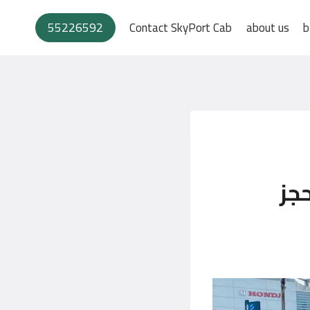
55226592
Contact SkyPort Cab
about us
b
جز