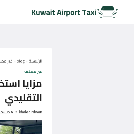
لتجاوز
Kuwait Airport Taxi
لى
لمحتوى
الرئيسية
»
blog
»
غير مص
غير مصنف
مزايا استخ
التقليدي
khaled rdwan
4 ديسمبر، 2024